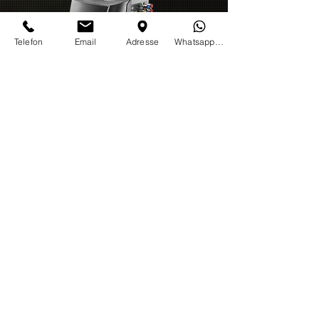
Telefon
Email
Adresse
WhatsappTextOnly
Die neuste Klimaservice-Station BOSCH ACS 752
und TEXA BiGAS 780R für Klältmitte R1234yf
Modernste vollautomtischer und präzise
Klimaservice-Roboter für Anlagen mit dem
Kältemittel R1234yf und R134a, sowie
Umrüstungen von R12. Sicher und effizient, für
professionellen und wirtschaftlichen