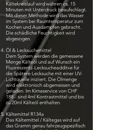
Kältekreislauf wird währen ca. 15
Minuten mit Unterdruck beaufschlagt.
Mit dieser Methode wird das Wasser
im System bei Raumtemperatur zum
Kochen und Ausdampfen gebracht.
Die schädliche Feuchtigkeit wird
abgesogen.
Öl & Lecksuchemittel
Dem System werden die gemessene
Menge Kälteöl und auf Wunsch ein
Fluoreszentz-Lecksucheadditve für
die Spätere Lecksuche mit einer UV-
Lichtquelle iniziiert. Die Ölmenge
wird elektronisch abgemessen und
geladen. Im Kimaservice von CHF
188.- sind 4ml Kontrastmittel und bis
zu 20ml Kälteöl enthalten.
Kältemittel R134a
Das Kältemittel / Kältegas wird auf
das Gramm genau fahrzeugspezifisch