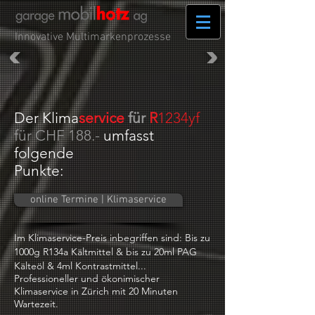
Innovative Multimarkenprozesse
Der Klima
service
für
R
1234yf
für CHF 188.-
umfasst
folgende
Punkte:
online Termine | Klimaservice
Im Klimaservice-Preis inbegriffen sind: Bis zu
1000g R134a Kältmittel & bis zu 20ml PAG
Kälteöl & 4ml Kontrastmittel...
Professioneller und ökonimischer
Klimaservice in Zürich mit 20 Minuten
Wartezeit.